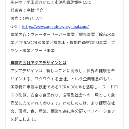
所在地：埼玉県さいたま市浦和区常盤9-11-1
代表者：高橋 洋介
設立：1999年7月
URL：
https://www.aquadesign-global.com/
事業内容：ウォーターサーバー事業／酸素事業／除菌水事
業／TERAQOL®事業／機能水・機能性商材OEM事業／プ
ラント事業／フード事業
■株式会社アクアデザインとは
アクアデザインは「新しいことに挑戦し、世界の健康をデ
ザインする、ワクワクする会社」という企業理念のもと、
国際特許申請中技術であるTERAQOL®を活用し、フードロ
スの削減、安全な食品作り、循環型社会への一環として食
産業に力をいれて参ります。わたしたちは、より健康な社
会、環境、食、産業、商業の為に各分野でイノベーション
を起こします。