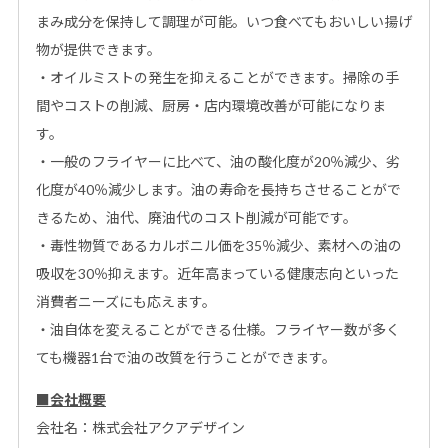
まみ成分を保持して調理が可能。いつ食べてもおいしい揚げ
物が提供できます。
・オイルミストの発生を抑えることができます。掃除の手
間やコストの削減、厨房・店内環境改善が可能になりま
す。
・一般のフライヤーに比べて、油の酸化度が20％減少、劣
化度が40％減少します。油の寿命を長持ちさせることがで
きるため、油代、廃油代のコスト削減が可能です。
・毒性物質であるカルボニル価を35％減少、素材への油の
吸収を30％抑えます。近年高まっている健康志向といった
消費者ニーズにも応えます。
・油自体を変えることができる仕様。フライヤー数が多く
ても機器1台で油の改質を行うことができます。
■会社概要
会社名：株式会社アクアデザイン